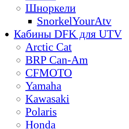
Шноркели
SnorkelYourAtv
Кабины DFK для UTV
Arctic Cat
BRP Can-Am
CFMOTO
Yamaha
Kawasaki
Polaris
Honda