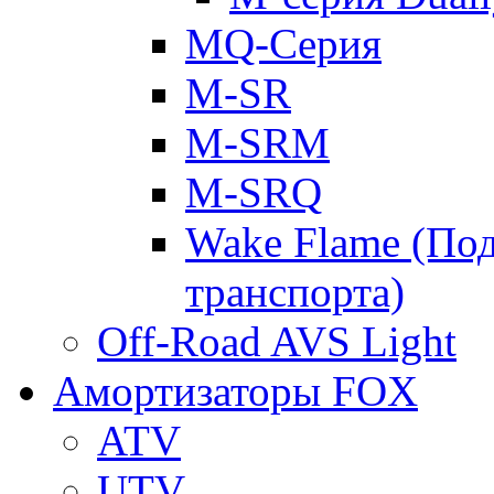
MQ-Серия
M-SR
M-SRM
M-SRQ
Wake Flame (Под
транспорта)
Off-Road AVS Light
Амортизаторы FOX
ATV
UTV