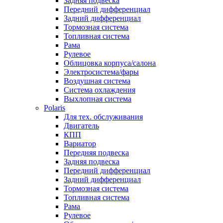
Задняя подвеска
Передний дифференциал
Задний дифференциал
Тормозная система
Топливная система
Рама
Рулевое
Облицовка корпуса/салона
Электросистема/фары
Воздушная система
Система охлаждения
Выхлопная система
Polaris
Для тех. обслуживания
Двигатель
КПП
Вариатор
Передняя подвеска
Задняя подвеска
Передний дифференциал
Задний дифференциал
Тормозная система
Топливная система
Рама
Рулевое