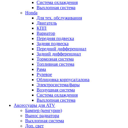
Система охлаждения
Выхлопная система
Honda
Для тех. обслуживания
Двигатель
КПП
Вариатор
Передняя подвеска
Задняя подвеска
Передний дифференциал
Задний дифференциал
Тормозная система
Топливная система
Рама
Рулевое
Облицовка корпуса/салона
Электросистема/фары
Воздушная система
Система охлаждения
Выхлопная система
Аксессуары для ATV
Бампер (кенгурин)
Вынос радиатора
Выхлопная система
Доп. свет