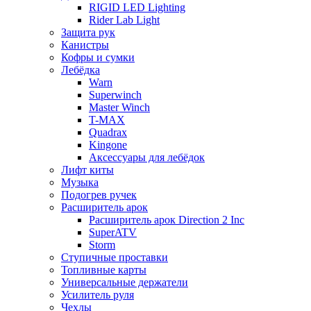
RIGID LED Lighting
Rider Lab Light
Защита рук
Канистры
Кофры и сумки
Лебёдка
Warn
Superwinch
Master Winch
T-MAX
Quadrax
Kingone
Аксессуары для лебёдок
Лифт киты
Музыка
Подогрев ручек
Расширитель арок
Расширитель арок Direction 2 Inc
SuperATV
Storm
Ступичные проставки
Топливные карты
Универсальные держатели
Усилитель руля
Чехлы