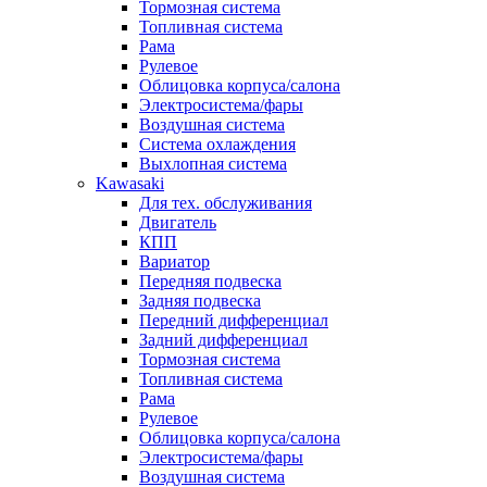
Тормозная система
Топливная система
Рама
Рулевое
Облицовка корпуса/салона
Электросистема/фары
Воздушная система
Система охлаждения
Выхлопная система
Kawasaki
Для тех. обслуживания
Двигатель
КПП
Вариатор
Передняя подвеска
Задняя подвеска
Передний дифференциал
Задний дифференциал
Тормозная система
Топливная система
Рама
Рулевое
Облицовка корпуса/салона
Электросистема/фары
Воздушная система