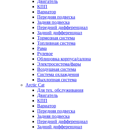
Двигатель
КПП
Вариатор
Передняя подвеска
Задняя подвеска
Передний дифференциал
Задний дифференциал
Тормозная система
Топливная система
Рама
Рулевое
Облицовка корпуса/салона
Электросистема/фары
Воздушная система
Система охлаждения
Выхлопная система
Arctic Cat
Для тех. обслуживания
Двигатель
КПП
Вариатор
Передняя подвеска
Задняя подвеска
Передний дифференциал
Задний дифференциал