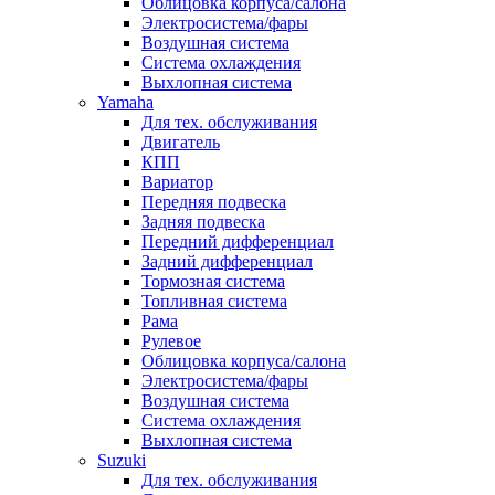
Облицовка корпуса/салона
Электросистема/фары
Воздушная система
Система охлаждения
Выхлопная система
Yamaha
Для тех. обслуживания
Двигатель
КПП
Вариатор
Передняя подвеска
Задняя подвеска
Передний дифференциал
Задний дифференциал
Тормозная система
Топливная система
Рама
Рулевое
Облицовка корпуса/салона
Электросистема/фары
Воздушная система
Система охлаждения
Выхлопная система
Suzuki
Для тех. обслуживания