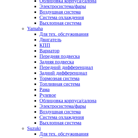
Облицовка корпуса/салона
Электросистема/фары
Воздушная система
Система охлаждения
Выхлопная система
Yamaha
Для тех. обслуживания
Двигатель
КПП
Вариатор
Передняя подвеска
Задняя подвеска
Передний дифференциал
Задний дифференциал
Тормозная система
Топливная система
Рама
Рулевое
Облицовка корпуса/салона
Электросистема/фары
Воздушная система
Система охлаждения
Выхлопная система
Suzuki
Для тех. обслуживания