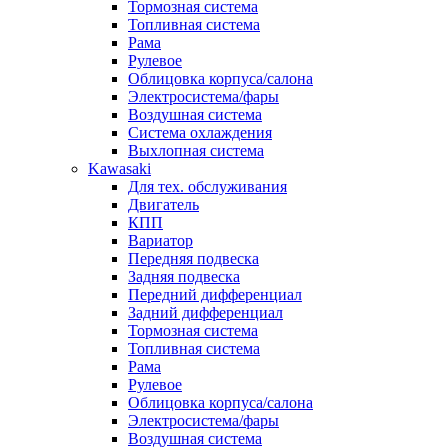
Тормозная система
Топливная система
Рама
Рулевое
Облицовка корпуса/салона
Электросистема/фары
Воздушная система
Система охлаждения
Выхлопная система
Kawasaki
Для тех. обслуживания
Двигатель
КПП
Вариатор
Передняя подвеска
Задняя подвеска
Передний дифференциал
Задний дифференциал
Тормозная система
Топливная система
Рама
Рулевое
Облицовка корпуса/салона
Электросистема/фары
Воздушная система