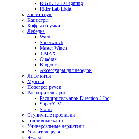
RIGID LED Lighting
Rider Lab Light
Защита рук
Канистры
Кофры и сумки
Лебёдка
Warn
Superwinch
Master Winch
T-MAX
Quadrax
Kingone
Аксессуары для лебёдок
Лифт киты
Музыка
Подогрев ручек
Расширитель арок
Расширитель арок Direction 2 Inc
SuperATV
Storm
Ступичные проставки
Топливные карты
Универсальные держатели
Усилитель руля
Чехлы