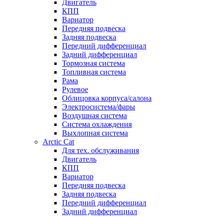
Двигатель
КПП
Вариатор
Передняя подвеска
Задняя подвеска
Передний дифференциал
Задний дифференциал
Тормозная система
Топливная система
Рама
Рулевое
Облицовка корпуса/салона
Электросистема/фары
Воздушная система
Система охлаждения
Выхлопная система
Arctic Cat
Для тех. обслуживания
Двигатель
КПП
Вариатор
Передняя подвеска
Задняя подвеска
Передний дифференциал
Задний дифференциал