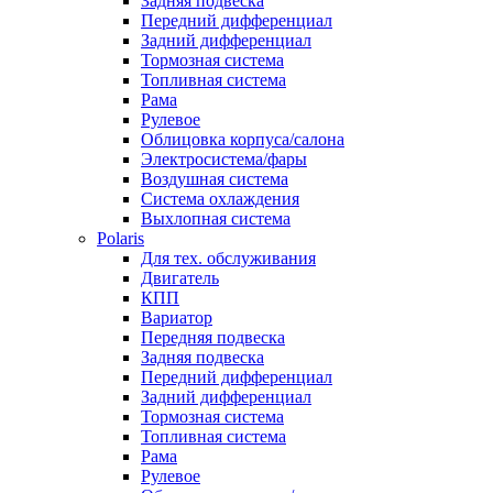
Задняя подвеска
Передний дифференциал
Задний дифференциал
Тормозная система
Топливная система
Рама
Рулевое
Облицовка корпуса/салона
Электросистема/фары
Воздушная система
Система охлаждения
Выхлопная система
Polaris
Для тех. обслуживания
Двигатель
КПП
Вариатор
Передняя подвеска
Задняя подвеска
Передний дифференциал
Задний дифференциал
Тормозная система
Топливная система
Рама
Рулевое