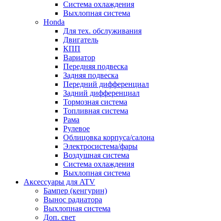
Система охлаждения
Выхлопная система
Honda
Для тех. обслуживания
Двигатель
КПП
Вариатор
Передняя подвеска
Задняя подвеска
Передний дифференциал
Задний дифференциал
Тормозная система
Топливная система
Рама
Рулевое
Облицовка корпуса/салона
Электросистема/фары
Воздушная система
Система охлаждения
Выхлопная система
Аксессуары для ATV
Бампер (кенгурин)
Вынос радиатора
Выхлопная система
Доп. свет