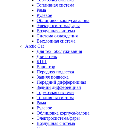
Топливная система
Рама
Рулевое
Облицовка корпуса/салона
Электросистема/фары
Воздушная система
Система охлаждения
Выхлопная система
Arctic Cat
Для тех. обслуживания
Двигатель
КПП
Вариатор
Передняя подвеска
Задняя подвеска
Передний дифференциал
Задний дифференциал
Тормозная система
Топливная система
Рама
Рулевое
Облицовка корпуса/салона
Электросистема/фары
Воздушная система