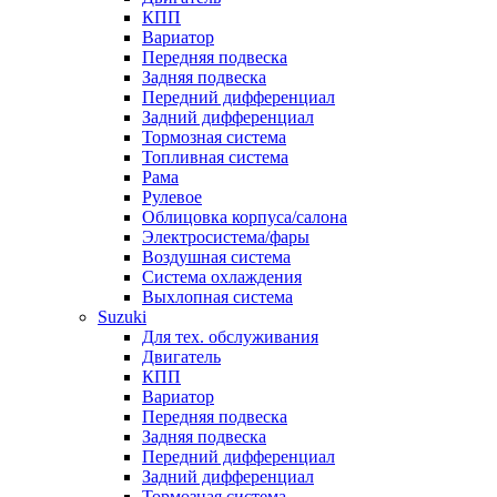
КПП
Вариатор
Передняя подвеска
Задняя подвеска
Передний дифференциал
Задний дифференциал
Тормозная система
Топливная система
Рама
Рулевое
Облицовка корпуса/салона
Электросистема/фары
Воздушная система
Система охлаждения
Выхлопная система
Suzuki
Для тех. обслуживания
Двигатель
КПП
Вариатор
Передняя подвеска
Задняя подвеска
Передний дифференциал
Задний дифференциал
Тормозная система