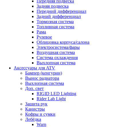
Передняя подвеска
Задняя подвеска
Передний дифференциал
Задний дифференциал
Тормозная система
Топливная система
Рама
Рулевое
Облицовка корпуса/салона
Электросистема/фары
Воздушная система
Система охлаждения
Выхлопная система
Аксессуары для ATV
Бампер (кенгурин)
Вынос радиатора
Выхлопная система
Доп. свет
RIGID LED Lighting
Rider Lab Light
Защита рук
Канистры
Кофры и сумки
Лебёдка
Warn