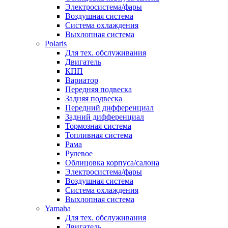
Электросистема/фары
Воздушная система
Система охлаждения
Выхлопная система
Polaris
Для тех. обслуживания
Двигатель
КПП
Вариатор
Передняя подвеска
Задняя подвеска
Передний дифференциал
Задний дифференциал
Тормозная система
Топливная система
Рама
Рулевое
Облицовка корпуса/салона
Электросистема/фары
Воздушная система
Система охлаждения
Выхлопная система
Yamaha
Для тех. обслуживания
Двигатель