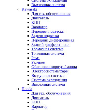
Система охлаждения
Выхлопная система
Kawasaki
Для тех. обслуживания
Двигатель
КПП
Вариатор
Передняя подвеска
Задняя подвеска
Передний дифференциал
Задний дифференциал
Тормозная система
Топливная система
Рама
Рулевое
Облицовка корпуса/салона
Электросистема/фары
Воздушная система
Система охлаждения
Выхлопная система
Honda
Для тех. обслуживания
Двигатель
КПП
Вариатор