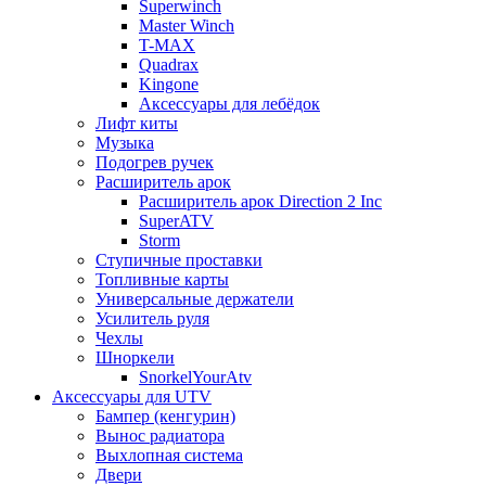
Superwinch
Master Winch
T-MAX
Quadrax
Kingone
Аксессуары для лебёдок
Лифт киты
Музыка
Подогрев ручек
Расширитель арок
Расширитель арок Direction 2 Inc
SuperATV
Storm
Ступичные проставки
Топливные карты
Универсальные держатели
Усилитель руля
Чехлы
Шноркели
SnorkelYourAtv
Аксессуары для UTV
Бампер (кенгурин)
Вынос радиатора
Выхлопная система
Двери