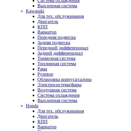
Система охлаждения
Выхлопная система
Kawasaki
Для тех. обслуживания
Двигатель
КПП
Вариатор
Передняя подвеска
Задняя подвеска
Передний дифференциал
Задний дифференциал
Тормозная система
Топливная система
Рама
Рулевое
Облицовка корпуса/салона
Электросистема/фары
Воздушная система
Система охлаждения
Выхлопная система
Honda
Для тех. обслуживания
Двигатель
КПП
Вариатор