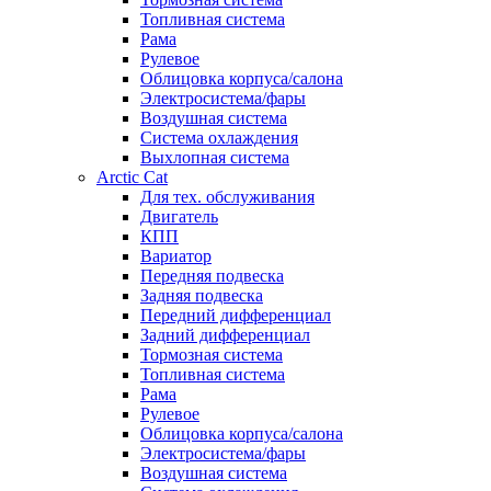
Топливная система
Рама
Рулевое
Облицовка корпуса/салона
Электросистема/фары
Воздушная система
Система охлаждения
Выхлопная система
Arctic Cat
Для тех. обслуживания
Двигатель
КПП
Вариатор
Передняя подвеска
Задняя подвеска
Передний дифференциал
Задний дифференциал
Тормозная система
Топливная система
Рама
Рулевое
Облицовка корпуса/салона
Электросистема/фары
Воздушная система