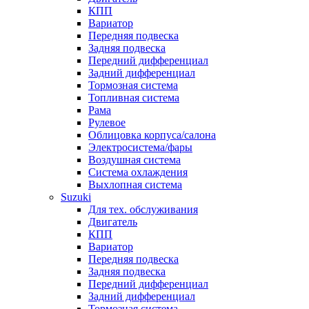
КПП
Вариатор
Передняя подвеска
Задняя подвеска
Передний дифференциал
Задний дифференциал
Тормозная система
Топливная система
Рама
Рулевое
Облицовка корпуса/салона
Электросистема/фары
Воздушная система
Система охлаждения
Выхлопная система
Suzuki
Для тех. обслуживания
Двигатель
КПП
Вариатор
Передняя подвеска
Задняя подвеска
Передний дифференциал
Задний дифференциал
Тормозная система