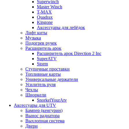
Superwinch
Master Winch
T-MAX
Quadrax
Kingone
Аксессуары для лебёдок
Лифт киты
Музыка
Подогрев ручек
Расширитель арок
Расширитель арок Direction 2 Inc
SuperATV
Storm
Ступичные проставки
Топливные карты
Универсальные держатели
Усилитель руля
Чехлы
Шноркели
SnorkelYourAtv
Аксессуары для UTV
Бампер (кенгурин)
Вынос радиатора
Выхлопная система
Двери