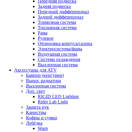
Передняя подвеска
Задняя подвеска
Передний дифференциал
Задний дифференциал
Тормозная система
Топливная система
Рама
Рулевое
Облицовка корпуса/салона
Электросистема/фары
Воздушная система
Система охлаждения
Выхлопная система
Аксессуары для ATV
Бампер (кенгурин)
Вынос радиатора
Выхлопная система
Доп. свет
RIGID LED Lighting
Rider Lab Light
Защита рук
Канистры
Кофры и сумки
Лебёдка
Warn