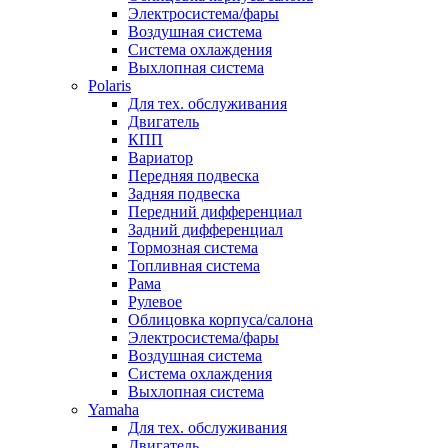
Электросистема/фары
Воздушная система
Система охлаждения
Выхлопная система
Polaris
Для тех. обслуживания
Двигатель
КПП
Вариатор
Передняя подвеска
Задняя подвеска
Передний дифференциал
Задний дифференциал
Тормозная система
Топливная система
Рама
Рулевое
Облицовка корпуса/салона
Электросистема/фары
Воздушная система
Система охлаждения
Выхлопная система
Yamaha
Для тех. обслуживания
Двигатель